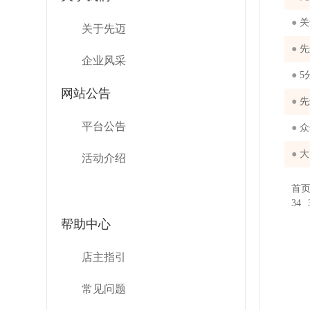
●
关
关于先迈
●
先
企业风采
●
5
网站公告
●
先
平台公告
●
众
●
大
活动介绍
首
34
帮助中心
店主指引
常见问题