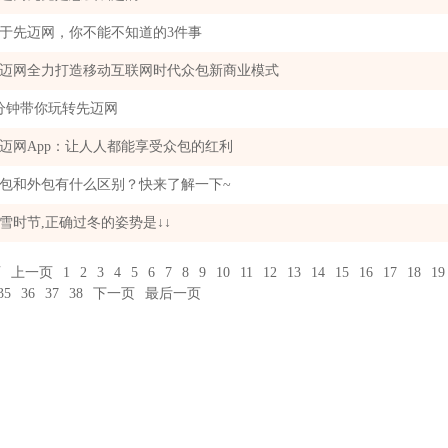
于先迈网，你不能不知道的3件事
迈网全力打造移动互联网时代众包新商业模式
分钟带你玩转先迈网
迈网App：让人人都能享受众包的红利
包和外包有什么区别？快来了解一下~
雪时节,正确过冬的姿势是↓↓
页
上一页
1
2
3
4
5
6
7
8
9
10
11
12
13
14
15
16
17
18
19
35
36
37
38
下一页
最后一页