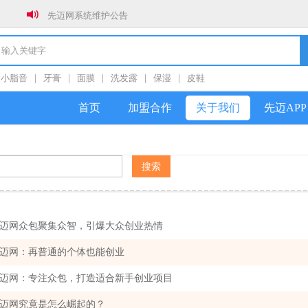
先迈网系统维护公告
先迈网0元开店
新年新气象，全员冲销量！！！
小脂音
|
牙膏
|
面膜
|
洗发露
|
保湿
|
皮鞋
春节放假通知
首页
加盟合作
关于我们
先迈APP
关于防范社群私加好友诈骗的公告
迈网众包聚集众智，引爆大众创业热情
迈网：再普通的个体也能创业
迈网：专注众包，打造适合新手创业项目
迈网究竟是怎么崛起的？