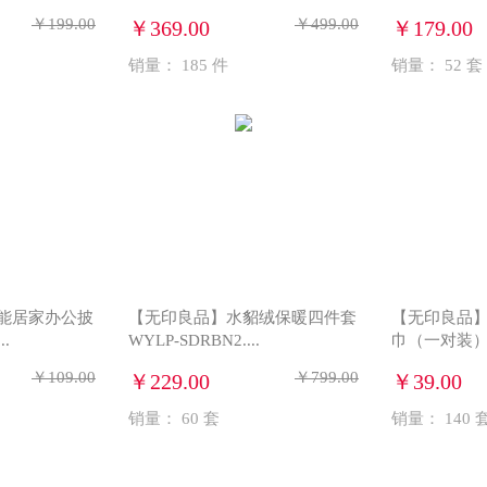
￥199.00
￥499.00
￥369.00
￥179.00
销量：
185
件
销量：
52
套
能居家办公披
【无印良品】水貂绒保暖四件套
【无印良品
..
WYLP-SDRBN2....
巾（一对装） W
￥109.00
￥799.00
￥229.00
￥39.00
销量：
60
套
销量：
140