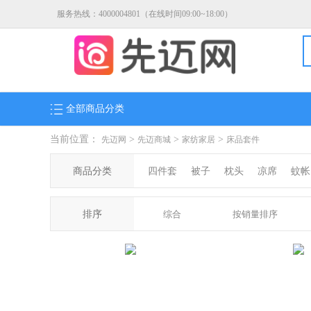
服务热线：4000004801（在线时间09:00~18:00）
全部商品分类
当前位置：
>
>
>
先迈网
先迈商城
家纺家居
床品套件
商品分类
四件套
被子
枕头
凉席
蚊帐
排序
综合
按销量排序