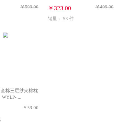
￥599.00
￥499.00
￥323.00
销量：
53
件
】全棉三层纱夹棉枕
YLP-....
￥59.00
套