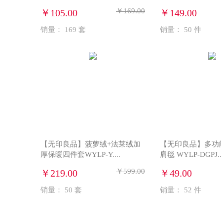
￥169.00
￥105.00
￥149.00
销量：
169
套
销量：
50
件
【无印良品】菠萝绒+法莱绒加
【无印良品】多功
厚保暖四件套WYLP-Y....
肩毯 WYLP-DGPJ..
￥599.00
￥219.00
￥49.00
销量：
50
套
销量：
52
件