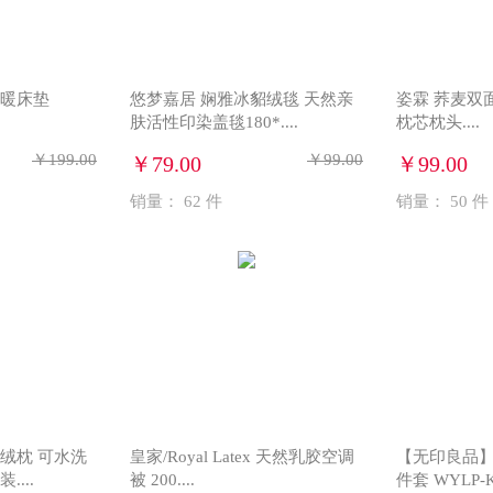
保暖床垫
悠梦嘉居 娴雅冰貂绒毯 天然亲
姿霖 荞麦双
肤活性印染盖毯180*....
枕芯枕头....
￥199.00
￥99.00
￥79.00
￥99.00
销量：
62
件
销量：
50
件
绒枕 可水洗
皇家/Royal Latex 天然乳胶空调
【无印良品
...
被 200....
件套 WYLP-KB