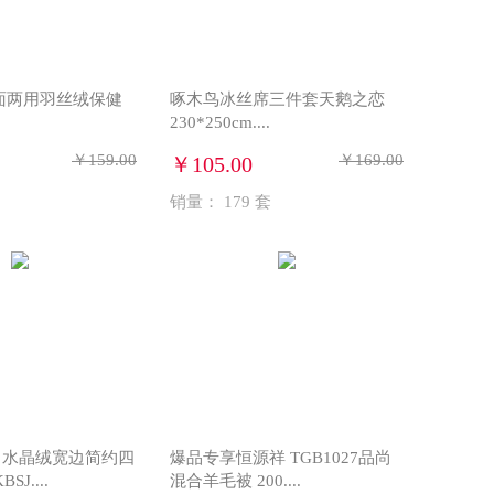
面两用羽丝绒保健
啄木鸟冰丝席三件套天鹅之恋
230*250cm....
￥159.00
￥169.00
￥105.00
销量：
179
套
】水晶绒宽边简约四
爆品专享恒源祥 TGB1027品尚
SJ....
混合羊毛被 200....