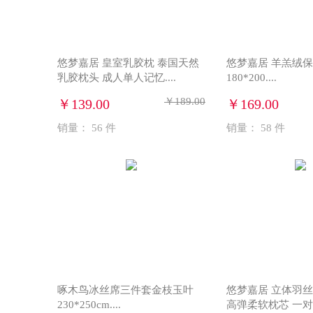
悠梦嘉居 皇室乳胶枕 泰国天然
悠梦嘉居 羊羔绒
乳胶枕头 成人单人记忆....
180*200....
￥189.00
￥139.00
￥169.00
销量：
56
件
销量：
58
件
啄木鸟冰丝席三件套金枝玉叶
悠梦嘉居 立体羽丝
230*250cm....
高弹柔软枕芯 一对装.