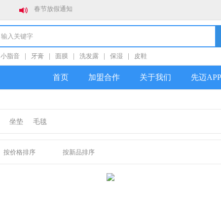
关于防范社群私加好友诈骗的公告
小脂音
|
牙膏
|
面膜
|
洗发露
|
保湿
|
皮鞋
首页
加盟合作
关于我们
先迈AP
坐垫
毛毯
按价格排序
按新品排序