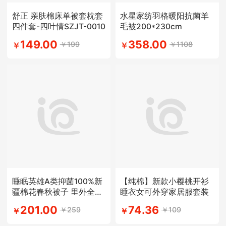
舒正 亲肤棉床单被套枕套
水星家纺羽格暖阳抗菌羊
四件套-四叶情SZJT-0010
毛被200*230cm
149.00
358.00
￥199
￥1108
￥
￥
睡眠英雄A类抑菌100%新
【纯棉】新款小樱桃开衫
疆棉花春秋被子 里外全棉
睡衣女可外穿家居服套装
被芯
201.00
74.36
￥259
￥109
￥
￥