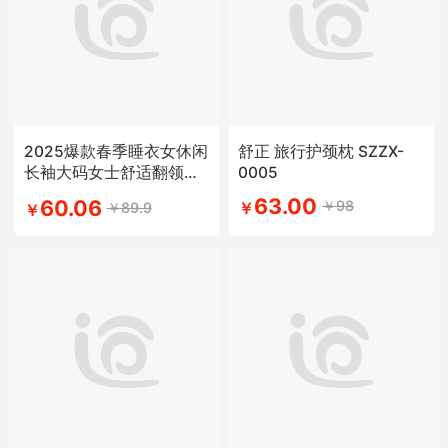
2025爆款春季睡衣女休闲
舒正 旅行护颈枕 SZZX-
长袖大码女士舒适翻领学
0005
生简约风
63.00
60.06
￥98
￥89.9
￥
￥