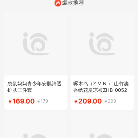
爆款推荐
袋鼠妈妈青少年安肌清透
啄木鸟（Z.M.N.） 山竹裹
护肤三件套
香绣花夏凉被ZHB-0052
169.00
209.00
￥179
￥299
￥
￥