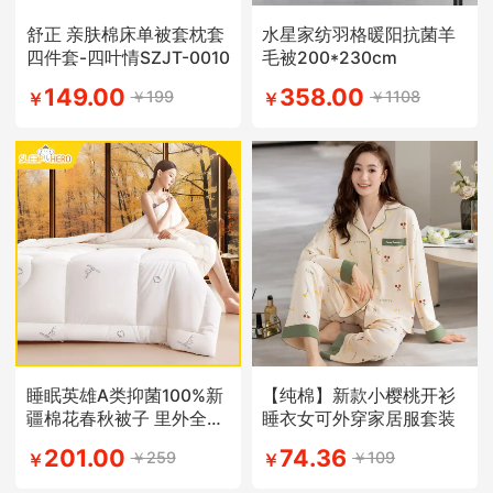
舒正 亲肤棉床单被套枕套
水星家纺羽格暖阳抗菌羊
四件套-四叶情SZJT-0010
毛被200*230cm
149.00
358.00
￥199
￥1108
￥
￥
睡眠英雄A类抑菌100%新
【纯棉】新款小樱桃开衫
疆棉花春秋被子 里外全棉
睡衣女可外穿家居服套装
被芯
201.00
74.36
￥259
￥109
￥
￥