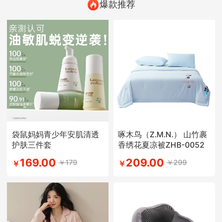
爆款推荐
袋鼠妈妈青少年安肌清透
啄木鸟（Z.M.N.） 山竹裹
护肤三件套
香绣花夏凉被ZHB-0052
169.00
209.00
￥179
￥299
￥
￥