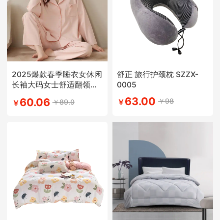
2025爆款春季睡衣女休闲
舒正 旅行护颈枕 SZZX-
长袖大码女士舒适翻领学
0005
生简约风
63.00
60.06
￥98
￥89.9
￥
￥