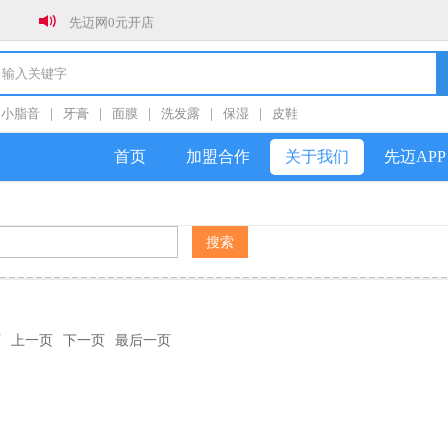
先迈网0元开店
新年新气象，全员冲销量！！！
春节放假通知
小脂音
|
牙膏
|
面膜
|
洗发露
|
保湿
|
皮鞋
关于防范社群私加好友诈骗的公告
首页
加盟合作
关于我们
先迈APP
页
上一页
下一页
最后一页