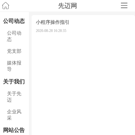
先迈网
公司动态
小程序操作指引
2020-08-28 16:28:35
公司动
态
党支部
媒体报
导
关于我们
关于先
迈
企业风
采
网站公告