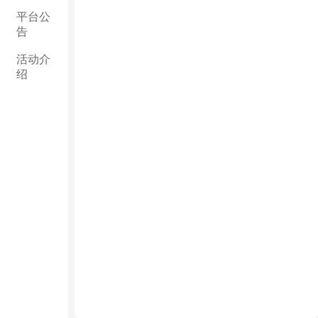
平台公
告
活动介
绍