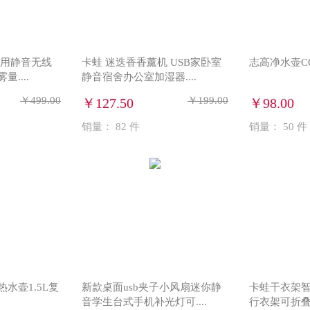
家用静音无线
卡蛙 迷迭香香薰机 USB家卧室
志高净水壶CG
....
静音宿舍办公室加湿器....
￥499.00
￥199.00
￥127.50
￥98.00
销量：
82
件
销量：
50
件
水壶1.5L复
新款桌面usb夹子小风扇迷你静
卡蛙干衣架
音学生台式手机补光灯可....
行衣架可折叠便