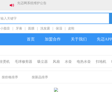
先迈网0元开店
新年新气象，全员冲销量！！！
春节放假通知
小脂音
|
牙膏
|
面膜
|
洗发露
|
保湿
|
皮鞋
关于防范社群私加好友诈骗的公告
首页
加盟合作
关于我们
先迈AP
挂烫机
毛球修剪器
吸尘器
风扇
水壶
电热水壶
扫地机
按价格排序
按新品排序