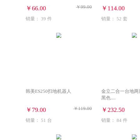
￥99.00
￥66.00
￥114.00
销量：
39
件
销量：
52
套
韩美ES250扫地机器人
金立二合一台地两用
黑色....
￥119.00
￥79.00
￥232.50
销量：
51
台
销量：
84
件