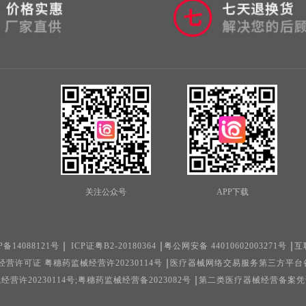
关注公众号
APP下载
P备14088121号
ICP证粤B2-20180364
粤公网安备 44010602003271号
互
营许可证 粤穗药监械经营许20230114号
医疗器械网络交易服务第三方平台备案凭
许20230114号;粤穗药监械经营备2023082号
第二类医疗器械经营备案凭证 