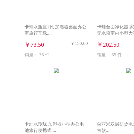
卡蛙水瓶座1代 加湿器桌面办公
卡蛙台面净化器 
室旅行车载....
无水箱室内小型大雾量
￥150.00
￥73.50
￥202.50
销量：
36
件
销量：
65
件
卡蛙水玲珑 加湿器小型办公电
朵丽米双层防烫电热
池旅行便携式....
古款....