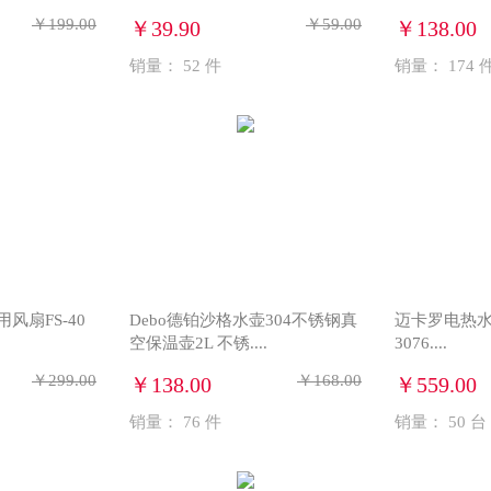
￥199.00
￥59.00
￥39.90
￥138.00
销量：
52
件
销量：
174
风扇FS-40
Debo德铂沙格水壶304不锈钢真
迈卡罗电热水
空保温壶2L 不锈....
3076....
￥299.00
￥168.00
￥138.00
￥559.00
销量：
76
件
销量：
50
台