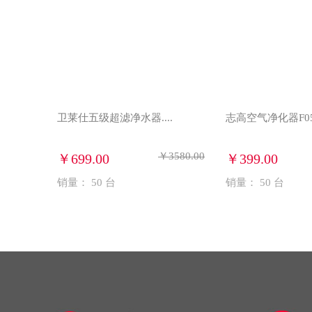
卫莱仕五级超滤净水器....
志高空气净化器F0
￥3580.00
￥699.00
￥399.00
销量：
50
台
销量：
50
台