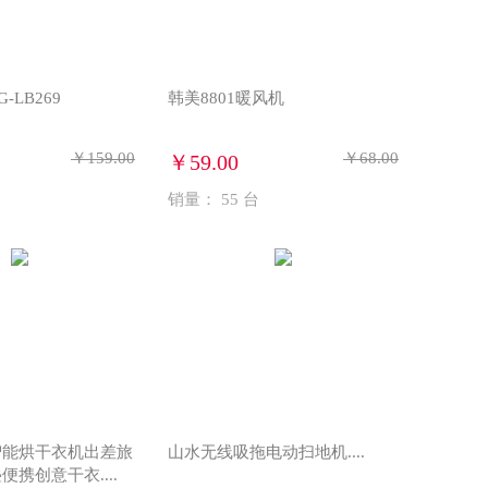
-LB269
韩美8801暖风机
￥159.00
￥68.00
￥59.00
销量：
55
台
智能烘干衣机出差旅
山水无线吸拖电动扫地机....
携创意干衣....