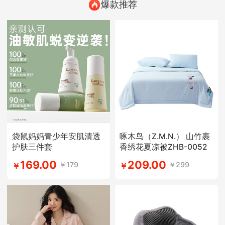
爆款推荐
袋鼠妈妈青少年安肌清透
啄木鸟（Z.M.N.） 山竹裹
护肤三件套
香绣花夏凉被ZHB-0052
169.00
209.00
￥179
￥299
￥
￥