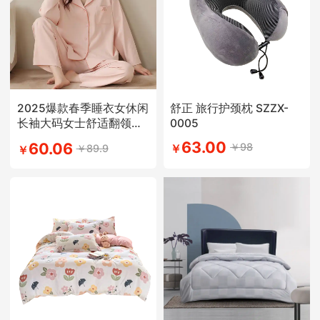
2025爆款春季睡衣女休闲
舒正 旅行护颈枕 SZZX-
长袖大码女士舒适翻领学
0005
生简约风
63.00
60.06
￥98
￥89.9
￥
￥