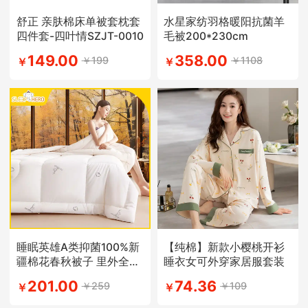
舒正 亲肤棉床单被套枕套
水星家纺羽格暖阳抗菌羊
四件套-四叶情SZJT-0010
毛被200*230cm
149.00
358.00
￥199
￥1108
￥
￥
睡眠英雄A类抑菌100%新
【纯棉】新款小樱桃开衫
疆棉花春秋被子 里外全棉
睡衣女可外穿家居服套装
被芯
201.00
74.36
￥259
￥109
￥
￥