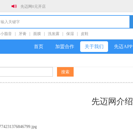
先迈网0元开店
新年新气象，全员冲销量！！！
春节放假通知
小脂音
|
牙膏
|
面膜
|
洗发露
|
保湿
|
皮鞋
关于防范社群私加好友诈骗的公告
首页
加盟合作
关于我们
先迈APP
先迈网介绍