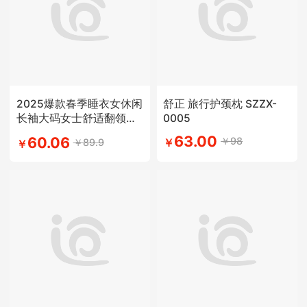
2025爆款春季睡衣女休闲
舒正 旅行护颈枕 SZZX-
长袖大码女士舒适翻领学
0005
生简约风
63.00
60.06
￥98
￥89.9
￥
￥