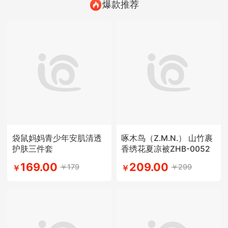
爆款推荐
袋鼠妈妈青少年安肌清透
啄木鸟（Z.M.N.） 山竹裹
护肤三件套
香绣花夏凉被ZHB-0052
169.00
209.00
￥179
￥299
￥
￥