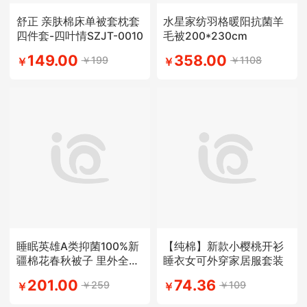
舒正 亲肤棉床单被套枕套
水星家纺羽格暖阳抗菌羊
四件套-四叶情SZJT-0010
毛被200*230cm
149.00
358.00
￥199
￥1108
￥
￥
睡眠英雄A类抑菌100%新
【纯棉】新款小樱桃开衫
疆棉花春秋被子 里外全棉
睡衣女可外穿家居服套装
被芯
201.00
74.36
￥259
￥109
￥
￥