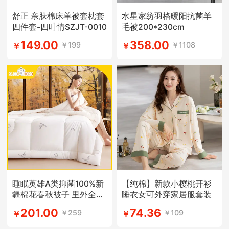
舒正 亲肤棉床单被套枕套
水星家纺羽格暖阳抗菌羊
四件套-四叶情SZJT-0010
毛被200*230cm
149.00
358.00
￥199
￥1108
￥
￥
睡眠英雄A类抑菌100%新
【纯棉】新款小樱桃开衫
疆棉花春秋被子 里外全棉
睡衣女可外穿家居服套装
被芯
201.00
74.36
￥259
￥109
￥
￥