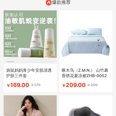
爆款推荐
袋鼠妈妈青少年安肌清透
啄木鸟（Z.M.N.） 山竹裹
护肤三件套
香绣花夏凉被ZHB-0052
169.00
209.00
￥179
￥299
￥
￥