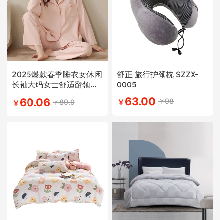
2025爆款春季睡衣女休闲
舒正 旅行护颈枕 SZZX-
长袖大码女士舒适翻领学
0005
生简约风
63.00
60.06
￥98
￥89.9
￥
￥