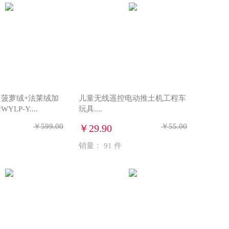
菠萝绒+法莱绒加
儿童无线遥控电动推土机工程车
LP-Y....
玩具....
￥599.00
￥55.00
￥29.90
销量：
91
件