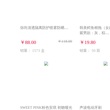
弥尚清透隔离防护喷雾防晒....
韩美鳄鱼棉拖（女
紫男款：灰，棕....
￥118.00
￥88.00
￥19.80
销量：
1573
盒
销量：
50
双
SWEET PINK粉色安琪 初吻哑光
声波电动牙刷