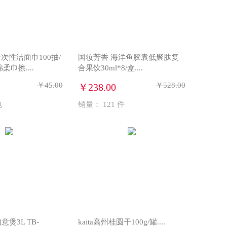
次性洁面巾100抽/
国妆芳香 海洋鱼胶袁低聚肽复
柔巾擦....
合果饮30ml*8/盒....
￥45.00
￥528.00
￥238.00
包
销量：
121
件
意煲3L TB-
kaita高州桂圆干100g/罐....