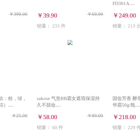
FD301A....
￥399.00
￥69.90
￥39.90
￥249.00
销量：
233
件
销量：
213
款：粉，绿，
sakose 气垫BB霜女遮瑕保湿持
国妆芳香 酵
....
久不脱妆....
华霜50g/瓶...
￥25.00
￥89.00
￥58.00
￥218.00
销量：
60
件
销量：
229