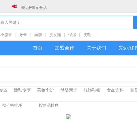
先迈网0元开店
新年新气象，全员冲销量！！！
春节放假通知
小脂音
|
牙膏
|
面膜
|
洗发露
|
保湿
|
皮鞋
关于防范社群私加好友诈骗的公告
首页
加盟合作
关于我们
先迈AP
专区
活动专享
美妆个护
母婴亲子
服饰鞋帽
食品饮料
百
按价格排序
按新品排序