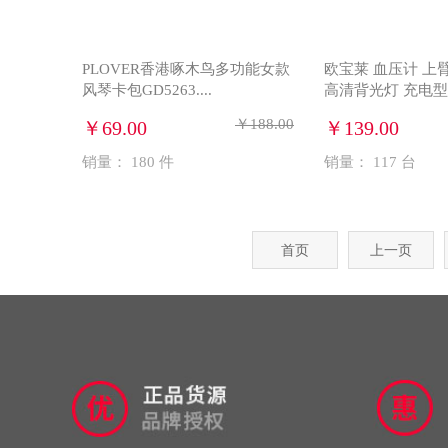
PLOVER香港啄木鸟多功能女款
欧宝莱 血压计 上
风琴卡包GD5263....
高清背光灯 充电型 ..
￥188.00
￥69.00
￥139.00
销量：
180
件
销量：
117
台
首页
上一页