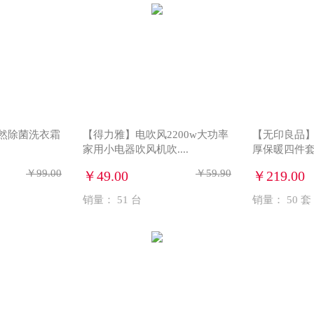
然除菌洗衣霜
【得力雅】电吹风2200w大功率
【无印良品】
家用小电器吹风机吹....
厚保暖四件套WY
￥99.00
￥59.90
￥49.00
￥219.00
销量：
51
台
销量：
50
套