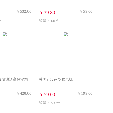
￥532.00
￥59.00
￥39.80
台
销量：
60
件
母微渗透高保湿精
韩美S-52造型吹风机
.
￥428.00
￥199.00
￥59.00
件
销量：
53
台