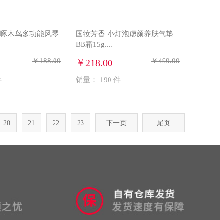
香港啄木鸟多功能风琴
国妆芳香 小灯泡虑颜养肤气垫
BB霜15g....
￥188.00
￥499.00
￥218.00
件
销量：
190
件
20
21
22
23
下一页
尾页