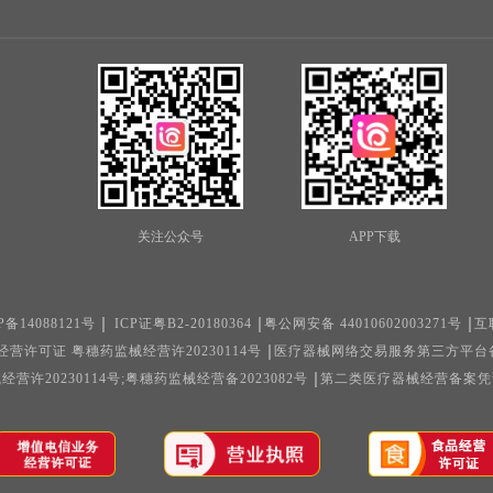
关注公众号
APP下载
P备14088121号
ICP证粤B2-20180364
粤公网安备 44010602003271号
互
营许可证 粤穗药监械经营许20230114号
医疗器械网络交易服务第三方平台备案凭
许20230114号;粤穗药监械经营备2023082号
第二类医疗器械经营备案凭证 