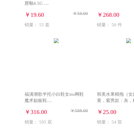
唇釉4.5G ....
￥59.00
￥19.60
￥268.00
销量：
55
套
销量：
50
件
福满潮歌半托小白鞋女ins网鞋
韩美水果棉拖（女
魔术贴板鞋....
黄，紫男款：灰，棕）
￥588.00
￥316.00
￥25.00
销量：
595
双
销量：
54
双