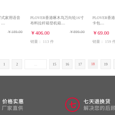
臂式家用语音
PLOVER香港啄木鸟万向轮16寸
PLOVER
..
布料拉杆箱登机箱....
卡包....
￥189.00
￥899.00
￥406.00
￥69.00
销量：
113
件
销量：
159
18
1
2
...
15
16
17
19