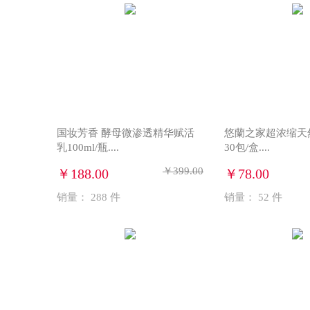
国妆芳香 酵母微渗透精华赋活
悠蘭之家超浓缩天
乳100ml/瓶....
30包/盒....
￥399.00
￥188.00
￥78.00
销量：
288
件
销量：
52
件