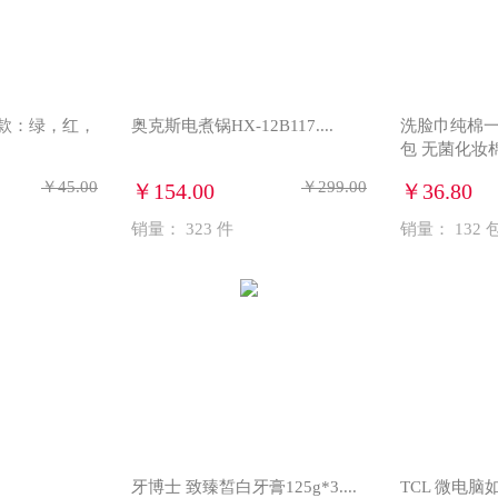
款：绿，红，
奥克斯电煮锅HX-12B117....
洗脸巾纯棉一
包 无菌化妆棉
￥45.00
￥299.00
￥154.00
￥36.80
销量：
323
件
销量：
132
牙博士 致臻皙白牙膏125g*3....
TCL 微电脑如