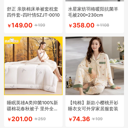
舒正 亲肤棉床单被套枕套
水星家纺羽格暖阳抗菌羊
四件套-四叶情SZJT-0010
毛被200*230cm
149.00
358.00
￥199
￥1108
￥
￥
睡眠英雄A类抑菌100%新
【纯棉】新款小樱桃开衫
疆棉花春秋被子 里外全棉
睡衣女可外穿家居服套装
被芯
201.00
74.36
￥259
￥109
￥
￥