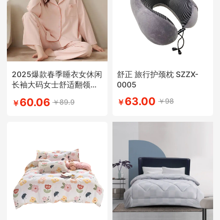
2025爆款春季睡衣女休闲
舒正 旅行护颈枕 SZZX-
长袖大码女士舒适翻领学
0005
生简约风
63.00
60.06
￥98
￥89.9
￥
￥