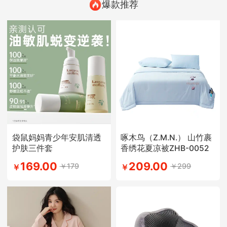
爆款推荐
袋鼠妈妈青少年安肌清透
啄木鸟（Z.M.N.） 山竹裹
护肤三件套
香绣花夏凉被ZHB-0052
169.00
209.00
￥179
￥299
￥
￥