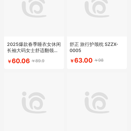
2025爆款春季睡衣女休闲
舒正 旅行护颈枕 SZZX-
长袖大码女士舒适翻领学
0005
生简约风
63.00
60.06
￥98
￥89.9
￥
￥