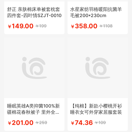
舒正 亲肤棉床单被套枕套
水星家纺羽格暖阳抗菌羊
四件套-四叶情SZJT-0010
毛被200*230cm
149.00
358.00
￥199
￥1108
￥
￥
睡眠英雄A类抑菌100%新
【纯棉】新款小樱桃开衫
疆棉花春秋被子 里外全棉
睡衣女可外穿家居服套装
被芯
201.00
74.36
￥259
￥109
￥
￥