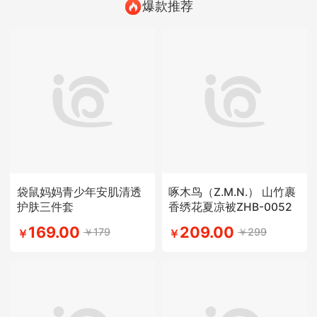
爆款推荐
袋鼠妈妈青少年安肌清透
啄木鸟（Z.M.N.） 山竹裹
护肤三件套
香绣花夏凉被ZHB-0052
169.00
209.00
￥179
￥299
￥
￥