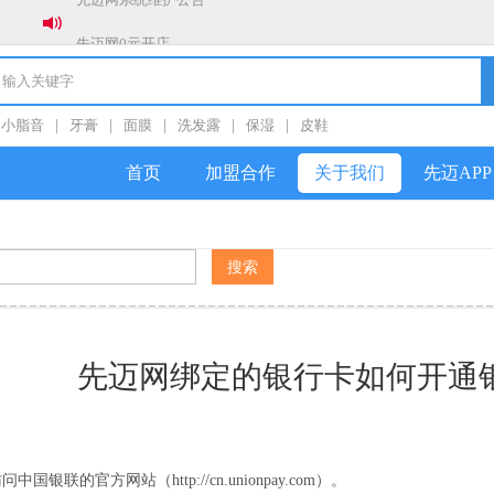
先迈网0元开店
新年新气象，全员冲销量！！！
春节放假通知
小脂音
|
牙膏
|
面膜
|
洗发露
|
保湿
|
皮鞋
关于防范社群私加好友诈骗的公告
首页
加盟合作
关于我们
先迈APP
先迈网绑定的银行卡如何开通
访问中国银联的官方网站（http://cn.unionpay.com）。