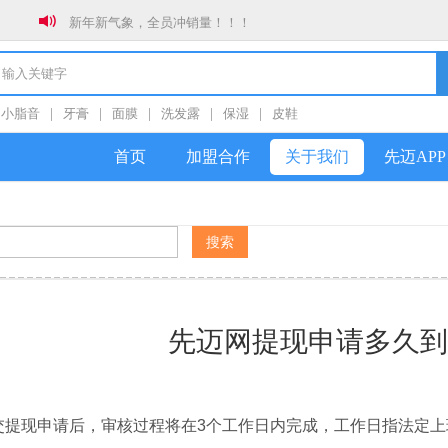
新年新气象，全员冲销量！！！
春节放假通知
关于防范社群私加好友诈骗的公告
小脂音
|
牙膏
|
面膜
|
洗发露
|
保湿
|
皮鞋
首页
加盟合作
关于我们
先迈APP
先迈网提现申请多久到
交提现申请后，审核过程将在3个工作日内完成，工作日指法定