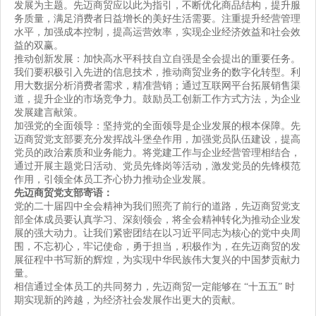
发展为主题。先迈商贸应以此为指引，不断优化商品结构，提升服
务质量，满足消费者日益增长的美好生活需要。注重提升经营管理
水平，加强成本控制，提高运营效率，实现企业经济效益和社会效
益的双赢。
推动创新发展：加快高水平科技自立自强是全会提出的重要任务。
我们要积极引入先进的信息技术，推动商贸业务的数字化转型。利
用大数据分析消费者需求，精准营销；通过互联网平台拓展销售渠
道，提升企业的市场竞争力。鼓励员工创新工作方式方法，为企业
发展建言献策。
加强党的全面领导：坚持党的全面领导是企业发展的根本保障。先
迈商贸党支部要充分发挥战斗堡垒作用，加强党员队伍建设，提高
党员的政治素质和业务能力。将党建工作与企业经营管理相结合，
通过开展主题党日活动、党员先锋岗等活动，激发党员的先锋模范
作用，引领全体员工齐心协力推动企业发展。
先迈商贸党支部寄语：
党的二十届四中全会精神为我们照亮了前行的道路，先迈商贸党支
部全体成员要认真学习、深刻领会，将全会精神转化为推动企业发
展的强大动力。让我们紧密团结在以习近平同志为核心的党中央周
围，不忘初心，牢记使命，勇于担当，积极作为，在先迈商贸的发
展征程中书写新的辉煌，为实现中华民族伟大复兴的中国梦贡献力
量。
相信通过全体员工的共同努力，先迈商贸一定能够在 “十五五” 时
期实现新的跨越，为经济社会发展作出更大的贡献。