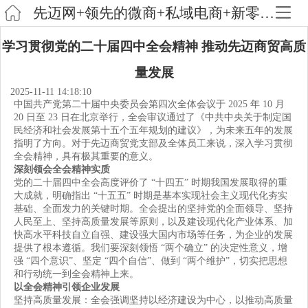
先迈网+领先的微商+私域电商+新零售为一体的新型创业平台
学习贯彻党的二十届四中全会精神 推动先迈商贸高质
量发展
2025-11-11 14:18:10
中国共产党第二十届中央委员会第四次全体会议于 2025 年 10 月
20 日至 23 日在北京举行，全会审议通过了《中共中央关于制定国
民经济和社会发展第十五个五年规划的建议》，为未来五年的发展
指明了方向。对于先迈商贸党支部及全体员工来说，深入学习贯彻
全会精神，具有极其重要的意义。
深刻领会全会精神实质
党的二十届四中全会高度评价了 “十四五” 时期我国发展取得的重
大成就，明确指出 “十五五” 时期是基本实现社会主义现代化夯实
基础、全面发力的关键时期。全会提出的坚持党的全面领导、坚持
人民至上、坚持高质量发展等原则，以及建设现代化产业体系、加
快高水平科技自立自强、建设强大国内市场等任务，为企业的发展
提供了根本遵循。我们要深刻领悟 “两个确立” 的决定性意义，增
强 “四个意识”、坚定 “四个自信”、做到 “两个维护”，切实把思想
和行动统一到全会精神上来。
以全会精神引领企业发展
坚持高质量发展：全会强调坚持以经济建设为中心，以推动高质量