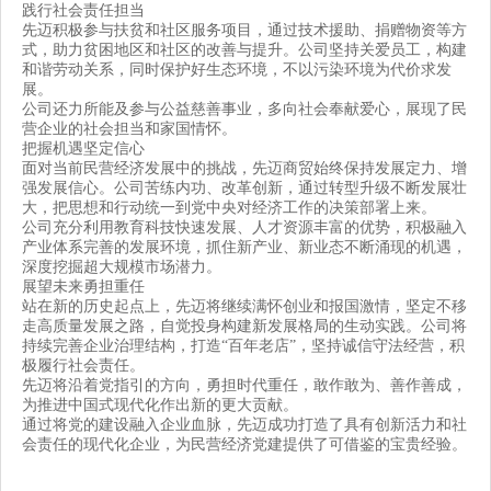
践行社会责任担当
先迈积极参与扶贫和社区服务项目，通过技术援助、捐赠物资等方
式，助力贫困地区和社区的改善与提升。公司坚持关爱员工，构建
和谐劳动关系，同时保护好生态环境，不以污染环境为代价求发
展。
公司还力所能及参与公益慈善事业，多向社会奉献爱心，展现了民
营企业的社会担当和家国情怀。
把握机遇坚定信心
面对当前民营经济发展中的挑战，先迈商贸始终保持发展定力、增
强发展信心。公司苦练内功、改革创新，通过转型升级不断发展壮
大，把思想和行动统一到党中央对经济工作的决策部署上来。
公司充分利用教育科技快速发展、人才资源丰富的优势，积极融入
产业体系完善的发展环境，抓住新产业、新业态不断涌现的机遇，
深度挖掘超大规模市场潜力。
展望未来勇担重任
站在新的历史起点上，先迈将继续满怀创业和报国激情，坚定不移
走高质量发展之路，自觉投身构建新发展格局的生动实践。公司将
持续完善企业治理结构，打造“百年老店”，坚持诚信守法经营，积
极履行社会责任。
先迈将沿着党指引的方向，勇担时代重任，敢作敢为、善作善成，
为推进中国式现代化作出新的更大贡献。
通过将党的建设融入企业血脉，先迈成功打造了具有创新活力和社
会责任的现代化企业，为民营经济党建提供了可借鉴的宝贵经验。