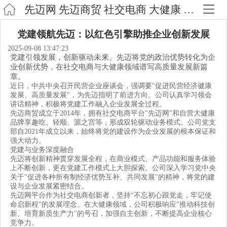
先迈网 先迈商贸 社交电商 大健康 自营品牌 享趣吃 轻顺 源之宫
党建领航先迈：以红色引擎助推企业创新发展
2025-09-08 13:47:23
党建引领发展，创新驱动未来。先迈将党的政治优势转化为企
业创新优势，在社交电商与大健康领域谱写高质量发展新篇
章。
近日，中共中央召开民营企业座谈会，强调要"促进民营经济健康
发展、高质量发展"，为先迈指明了前进方向。公司认真学习领会
讲话精神，积极将党建工作融入企业发展全过程。
先迈
商贸
成立于2014年，拥有社交电商平台"先迈网"和自营大健康
品牌
享趣吃、轻顺、源之宫等
，形成双轮驱动业务模式。公司党支
部自2021年成立以来，始终将党的建设作为企业发展的根本保证和
强大动力。
党建与业务深度融合
先迈将创新精神贯穿发展全程，在商业模式、产品功能和服务体验
上不断创新，更在党建工作模式上大胆探索。公司深入学习党中央
关于"促进各种所有制经济优势互补、共同发展"的精神，将党的建
设与企业发展紧密结合。
先迈网平台作为社交电商创新者，坚持“不忘初心跟党走，牢记使
命启新程”的发展理念。在大健康领域，公司积极响应"推动科技创
新、培育新质生产力"的号召，加强自主创新，不断提高企业核心
竞争力。