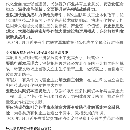
代化全面推进强国建设、民族复兴伟业具有重要意义。
要强化使命
担当，深化改革创新，全面提升新兴领域战略能力
。
要以加快新质战斗力供给为牵引
，深化国防科技工业体制改革，优
化国防科技工业布局，健全先进技术敏捷响应、快速转化机制，构
建同新兴领域发展相适应的创新链、产业链、价值链。
要更新思想
观念，大胆创新探索新型作战力量建设和运用模式，充分解放和发
展新质战斗力。
-2024年3月习近平在出席解放军和武警部队代表团全体会议时强调
高质量发展对民营经济发展提出更高要求
高质量发展对民营经济发展提出了更高要求。民营企业
要践行新发展理念
，深刻把握民营经济发展存在的不足和面临的挑
战，转变发转场上国敦文立山生初坚守主业、做强实业，自觉走高
质量发展路子。
有能力、有条件的民营企业要
加强自主创新
，在推进科技自立自强
和科技成果转化中发挥更大作用
要激发民间资本投资活力
，鼓励和吸引更多民间资本参与国家重大
工程、重点产业链供应链项目建设，为构建新发展格局、推动高质
量发展作出更大贡献。
要依法规范和引导各类资本健康发展有效防范化解系统性金融风
险，
为各类所有制企业创造公平竞争、竞相发展的环境。
-2023年3月习近平在看望参加政协会议的民建工商联界委员时强调
环境资源界委员要作出新贡献