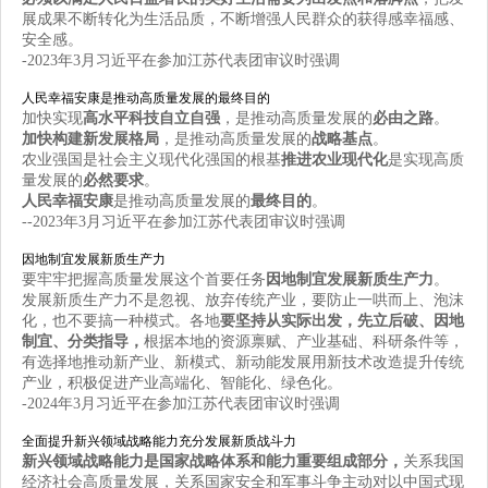
展成果不断转化为生活品质，不断增强人民群众的获得感幸福感、
安全感。
-2023年3月习近平在参加江苏代表团审议时强调
人民幸福安康是推动高质量发展的最终目的
加快实现
高水平科技自立自强
，是推动高质量发展的
必由之路
。
加快构建新发展格局
，是推动高质量发展的
战略基点
。
农业强国是社会主义现代化强国的根基
推进农业现代化
是实现高质
量发展的
必然要求
。
人民幸福安康
是推动高质量发展的
最终目的
。
--2023年3月习近平在参加江苏代表团审议时强调
因地制宜发展新质生产力
要牢牢把握高质量发展这个首要任务
因地制宜发展新质生产力
。
发展新质生产力不是忽视、放弃传统产业，要防止一哄而上、泡沫
化，也不要搞一种模式。各地
要坚持从实际出发，先立后破、因地
制宜、分类指导，
根据本地的资源禀赋、产业基础、科研条件等，
有选择地推动新产业、新模式、新动能发展用新技术改造提升传统
产业，积极促进产业高端化、智能化、绿色化。
-2024年3月习近平在参加江苏代表团审议时强调
全面提升新兴领域战略能力充分发展新质战斗力
新兴领域战略能力是国家战略体系和能力重要组成部分，
关系我国
经济社会高质量发展，关系国家安全和军事斗争主动对以中国式现