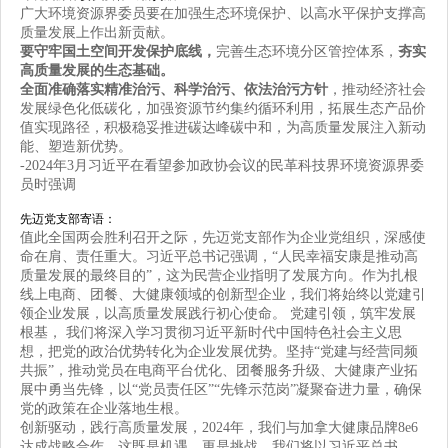
广大环境资源界委员要在加强生态环境保护、以高水平保护支撑高
质量发展上作出新贡献。
要守牢国土空间开发保护底线，
完善生态环境分区管控体系，
夯实
高质量发展的生态基础。
全面准确落实精准治污、科学治污、依法治污方针
，推动经济社会
发展绿色化低碳化，加强资源节约集约循环利用，拓展生态产品价
值实现路径，积极稳妥推进碳达峰碳中和，为高质量发展注入新动
能、塑造新优势。
-2024年3月习近平在看望参加政协会议的民革科技界环境资源界委
员时强调
先迈党支部寄语：
值此全国两会胜利召开之际，先迈党支部作为企业党组织，深感使
命在肩、责任重大。习近平总书记强调，“人民幸福安康是推动高
质量发展的最终目的”，这为民营企业指明了发展方向。作为扎根
线上电商、团餐、大健康领域的创新型企业，我们将始终以党建引
领企业发展，以高质量发展践行初心使命。 党建引领，筑牢发展
根基， 我们将深入学习贯彻习近平新时代中国特色社会主义思
想，把党的政治优势转化为企业发展优势。坚持“党建与经营同频
共振”，推动党员在电商平台优化、团餐服务升级、大健康产业拓
展中勇当先锋，以“党员责任区”“先锋示范岗”凝聚奋进力量，确保
党的政策在企业落地生根。
创新驱动，践行高质量发展，2024年，我们与加拿大健康品牌8e6
达成战略合作，这既是机遇，更是挑战。我们将以习近平总书