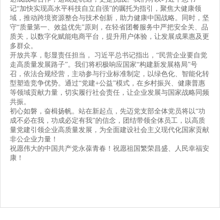
记“加快实现高水平科技自立自强”的嘱托为指引，聚焦大健康领
域，推动跨境资源整合与技术创新，助力健康中国战略。同时，坚
守“质量第一、效益优先”原则，在轻省团餐服务中严把安全关、品
质关，以数字化赋能电商平台，提升用户体验，让发展成果惠及更
多群众。
开放共享，彰显责任担当， 习近平总书记指出，“民营企业要自觉
走高质量发展路子”。我们将积极响应国家“构建新发展格局”号
召，依法合规经营，主动参与行业标准制定，以绿色化、智能化转
型塑造竞争优势。通过“党建+公益”模式，在乡村振兴、健康普惠
等领域贡献力量，切实履行社会责任，让企业发展与国家战略同频
共振。
初心如磐，奋楫扬帆。站在新起点，先迈党支部全体党员将以“功
成不必在我，功成必定有我”的信念，团结带领全体员工，以高质
量党建引领企业高质量发展，为全面建设社会主义现代化国家贡献
非公企业力量！
祝愿伟大的中国共产党永葆青春！祝愿祖国繁荣昌盛、人民幸福安
康！