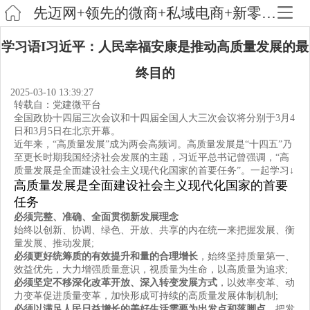
先迈网+领先的微商+私域电商+新零售为一体的新型创业平台
学习语I习近平：人民幸福安康是推动高质量发展的最
终目的
2025-03-10 13:39:27
转载自：党建微平台
全国政协十四届三次会议和十四届全国人大三次会议将分别于3月4
日和3月5日在北京开幕。
近年来，“高质量发展”成为两会高频词。高质量发展是“十四五”乃
至更长时期我国经济社会发展的主题，习近平总书记曾强调，“高
质量发展是全面建设社会主义现代化国家的首要任务”。一起学习↓
高质量发展是全面建设社会主义现代化国家的首要
任务
必须完整、准确、全面贯彻新发展理念
始终以创新、协调、绿色、开放、共享的内在统一来把握发展、衡
量发展、推动发展;
必须更好统筹质的有效提升和量的合理增长
，始终坚持质量第一、
效益优先，大力增强质量意识，视质量为生命，以高质量为追求;
必须坚定不移深化改革开放、深入转变发展方式
，以效率变革、动
力变革促进质量变革，加快形成可持续的高质量发展体制机制;
必须以满足人民日益增长的美好生活需要为出发点和落脚点
，把发