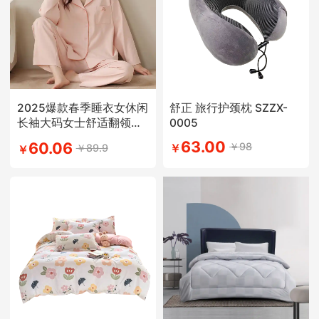
2025爆款春季睡衣女休闲
舒正 旅行护颈枕 SZZX-
长袖大码女士舒适翻领学
0005
生简约风
63.00
60.06
￥98
￥89.9
￥
￥