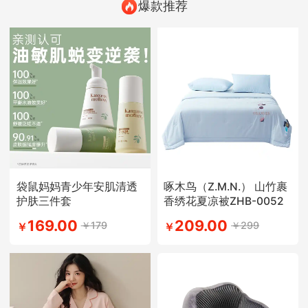
爆款推荐
袋鼠妈妈青少年安肌清透
啄木鸟（Z.M.N.） 山竹裹
护肤三件套
香绣花夏凉被ZHB-0052
169.00
209.00
￥179
￥299
￥
￥