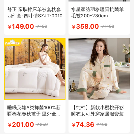
舒正 亲肤棉床单被套枕套
水星家纺羽格暖阳抗菌羊
四件套-四叶情SZJT-0010
毛被200*230cm
149.00
358.00
￥199
￥1108
￥
￥
睡眠英雄A类抑菌100%新
【纯棉】新款小樱桃开衫
疆棉花春秋被子 里外全棉
睡衣女可外穿家居服套装
被芯
201.00
74.36
￥259
￥109
￥
￥