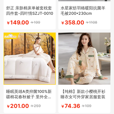
舒正 亲肤棉床单被套枕套
水星家纺羽格暖阳抗菌羊
四件套-四叶情SZJT-0010
毛被200*230cm
149.00
358.00
￥199
￥1108
￥
￥
睡眠英雄A类抑菌100%新
【纯棉】新款小樱桃开衫
疆棉花春秋被子 里外全棉
睡衣女可外穿家居服套装
被芯
201.00
74.36
￥259
￥109
￥
￥