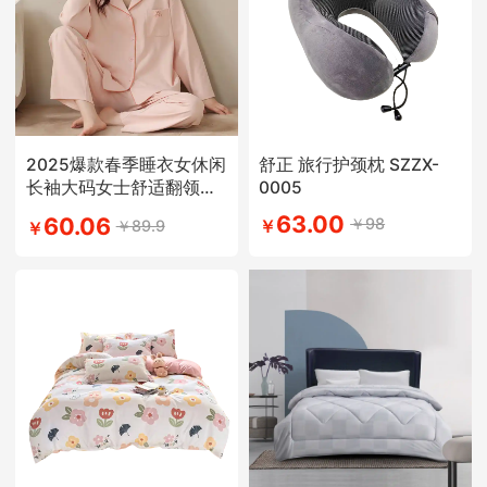
2025爆款春季睡衣女休闲
舒正 旅行护颈枕 SZZX-
长袖大码女士舒适翻领学
0005
生简约风
63.00
60.06
￥98
￥89.9
￥
￥