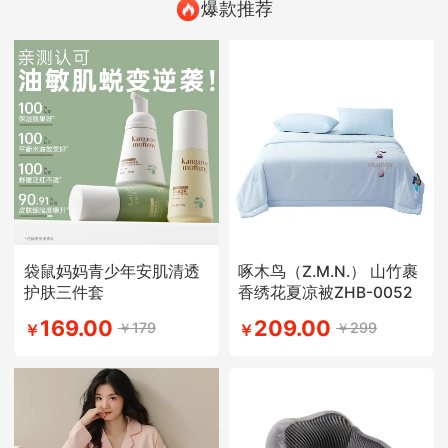
爆款推荐
袋鼠妈妈青少年安肌清透
啄木鸟（Z.M.N.） 山竹裹
护肤三件套
香绣花夏凉被ZHB-0052
169.00
209.00
￥179
￥299
￥
￥