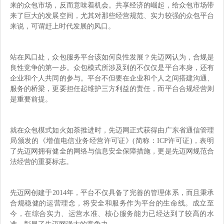
来的众包市场，反而意味着机会。共享经济的崛起，给众包市场带
来了巨大的发展空间，尤其对那些经营规范、实力较强的众包平台
来说，可谓赶上时代发展的风口。
站在风口处，众包服务平台该如何良性发展？先迈网认为，合规是
良性竞争的第一步。众包模式所涉及到的不仅仅是平台本身，还有
企业和个人共同的参与。平台不但要在企业和个人之间搭建沟通、
服务的桥梁，更要担任起维护三方利益的责任，而平台合规经营则
是重要前提。
就在众包模式如火如荼推进时，先迈网正式获得由广东省通信管理
局颁发的《增值电信业务经营许可证》(简称：ICP许可证)，表明
了先迈网拥有健全的网络与信息安全保障措施，更是先迈网规范合
法经营的重要标志。
先迈网创建于2014年，平台不仅具备了完善的管理体系，而且秉承
合规稳健的运营理念，将安全和服务作为平台的生命线。成立至
今，在综合实力、运营水准、核心服务能力已经达到了较高的水
准，彰显了先迈网强大的竞争力。